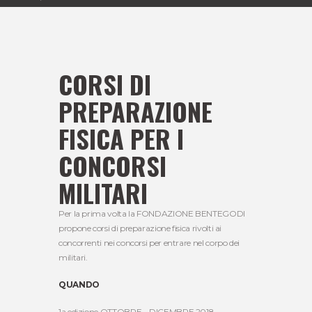
CORSI DI
PREPARAZIONE
FISICA PER I
CONCORSI
MILITARI
Per la prima volta la FONDAZIONE BENTEGODI
propone corsi di preparazione fisica rivolti ai
concorrenti nei concorsi per entrare nel corpo dei
militari.
QUANDO
1a edizione OTTOBRE – DICEMBRE 2018