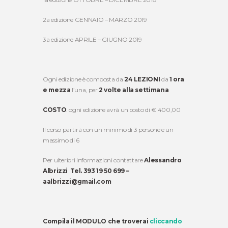
2a edizione GENNAIO – MARZO 2019
3a edizione APRILE – GIUGNO 2019
Ogni edizione è composta da
24 LEZIONI
da
1 ora
e mezza
l’una, per
2 volte alla settimana
COSTO
: ogni edizione avrà un costo di € 400,00
Il corso partirà con un minimo di 3 persone e un
massimo di 6
Per ulteriori informazioni contattare
Alessandro
Albrizzi Tel. 393 19 50 699 –
aalbrizzi@gmail.com
Compila il MODULO che troverai
cliccando