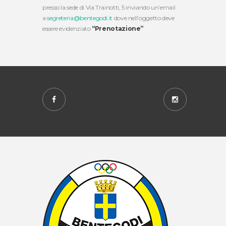
presso la sede di Via Trainotti, 5 inviando un’email
a
segreteria@bentegodi.it
dove nell’oggetto deve
essere evidenziato
“Prenotazione”