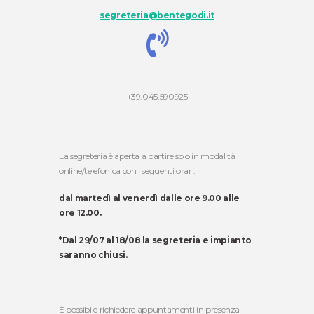
segreteria@bentegodi.it
+39.045.590925
La segreteria è aperta a partire solo in modalità
online/telefonica con i seguenti orari:
dal martedì al venerdì dalle ore 9.00 alle
ore 12.00.
*Dal 29/07 al 18/08 la segreteria e impianto
saranno chiusi.
É possibile richiedere appuntamenti in presenza