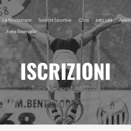
La fondazione
Sezioni Sportive
Corsi
Info utili
Assis
Area Riservata
ISCRIZIONI
Home
Services
ISCRIZIONI