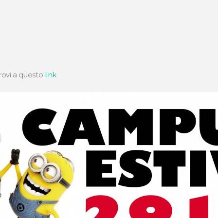
trovi a questo
link