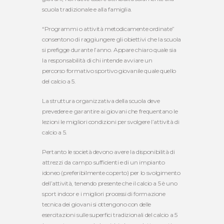
scuola tradizionale e alla famiglia.
“Programmi o attività metodicamente ordinate”
consentono di raggiungere gli obiettivi che la scuola
si prefigge durante l’anno. Appare chiaro quale sia
la responsabilità di chi intende avviare un
percorso formativo sportivo giovanile quale quello
del calcio a 5.
La struttura organizzativa della scuola deve
prevedere e garantire ai giovani che frequentano le
lezioni le migliori condizioni per svolgere l’attività di
calcio a 5.
Pertanto le società devono avere la disponibilità di
attrezzi da campo sufficienti e di un impianto
idoneo (preferibilmente coperto) per lo svolgimento
dell’attività, tenendo presente che il calcio a 5 è uno
sport indoor e i migliori processi di formazione
tecnica dei giovani si ottengono con delle
esercitazioni sulle superfici tradizionali del calcio a 5