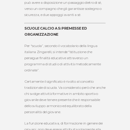
può avere a disposizione un passaggio dietro di sé,
verso un compagno che gli garantisce sostegno o
sicurezza, e due appoggi avanti a sé.
SCUOLE CALCIO A 5: PREMESSE ED
ORGANIZZAZIONE
Per “scuola”, secondo il vocabolario della lingua
italiana Zingarelli, si intende “Istituzione che
persegue finalità educative attraverso un
programma di studi o di attività metodicamente
ordinate”.
Certamente il significato è rivolto al concetto
tradizionale di scuola. Va considerato però che anche
chi svolge attività formative in ambito sportivo
giovanile deve tenere presente che è responsabile
dello sviluppo armonico ed equilibrato della
personalità del giovane.
La funzione educativa, di formazione in genere dei
giovani, non deve essere attribuita solamente alla