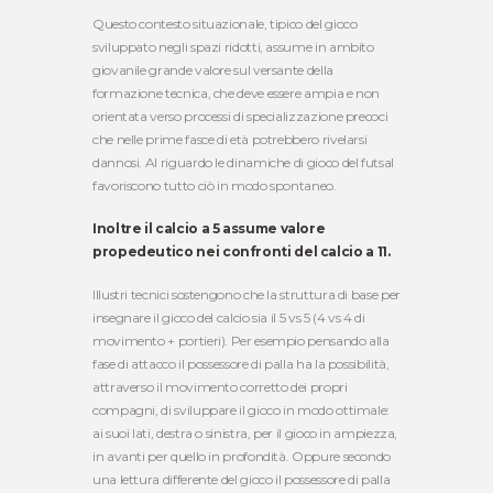
Questo contesto situazionale, tipico del gioco
sviluppato negli spazi ridotti, assume in ambito
giovanile grande valore sul versante della
formazione tecnica, che deve essere ampia e non
orientata verso processi di specializzazione precoci
che nelle prime fasce di età potrebbero rivelarsi
dannosi. Al riguardo le dinamiche di gioco del futsal
favoriscono tutto ciò in modo spontaneo.
Inoltre il calcio a 5 assume valore
propedeutico nei confronti del calcio a 11.
Illustri tecnici sostengono che la struttura di base per
insegnare il gioco del calcio sia il 5 vs 5 (4 vs 4 di
movimento + portieri). Per esempio pensando alla
fase di attacco il possessore di palla ha la possibilità,
attraverso il movimento corretto dei propri
compagni, di sviluppare il gioco in modo ottimale:
ai suoi lati, destra o sinistra, per il gioco in ampiezza,
in avanti per quello in profondità. Oppure secondo
una lettura differente del gioco il possessore di palla