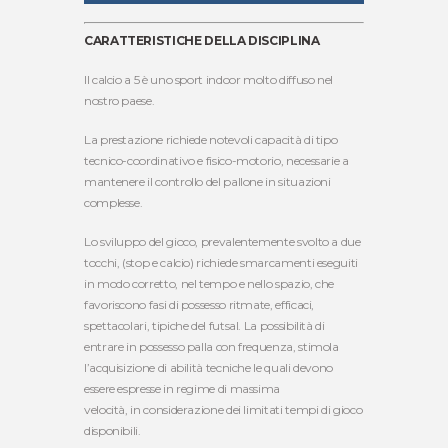
CARATTERISTICHE DELLA DISCIPLINA
Il calcio a 5 è uno sport indoor molto diffuso nel
nostro paese.
La prestazione richiede notevoli capacità di tipo
tecnico-coordinativo e fisico-motorio, necessarie a
mantenere il controllo del pallone in situazioni
complesse.
Lo sviluppo del gioco, prevalentemente svolto a due
tocchi, (stop e calcio) richiede smarcamenti eseguiti
in modo corretto, nel tempo e nello spazio, che
favoriscono fasi di possesso ritmate, efficaci,
spettacolari, tipiche del futsal. La possibilità di
entrare in possesso palla con frequenza, stimola
l’acquisizione di abilità tecniche le quali devono
essere espresse in regime di massima
velocità, in considerazione dei limitati tempi di gioco
disponibili.