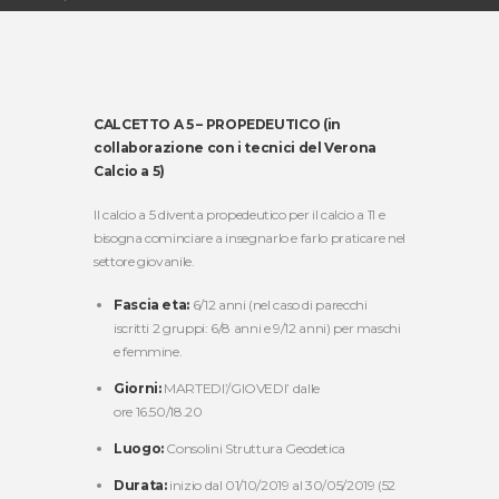
CALCETTO A 5 – PROPEDEUTICO (in
collaborazione con i tecnici del Verona
Calcio a 5)
Il calcio a 5 diventa propedeutico per il calcio a 11 e
bisogna cominciare a insegnarlo e farlo praticare nel
settore giovanile.
Fascia eta:
6/12 anni (nel caso di parecchi
iscritti 2 gruppi: 6/8 anni e 9/12 anni) per maschi
e femmine.
Giorni:
MARTEDI’/GIOVEDI’ dalle
ore 16.50/18.20
Luogo:
Consolini Struttura Geodetica
Durata:
inizio dal 01/10/2019 al 30/05/2019 (52