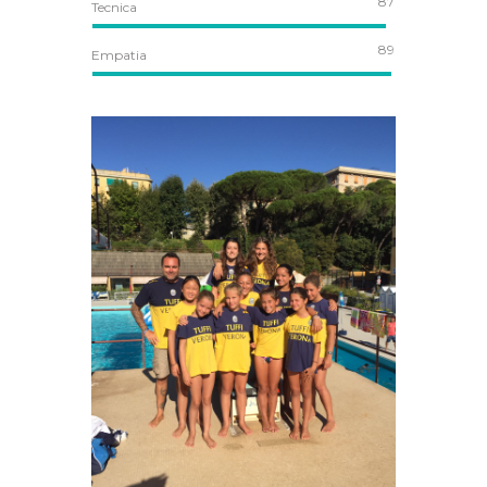
87
Tecnica
89
Empatia