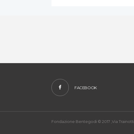
FACEBOOK
Fondazione Bentegodi © 2017 ,Via Trainotti,