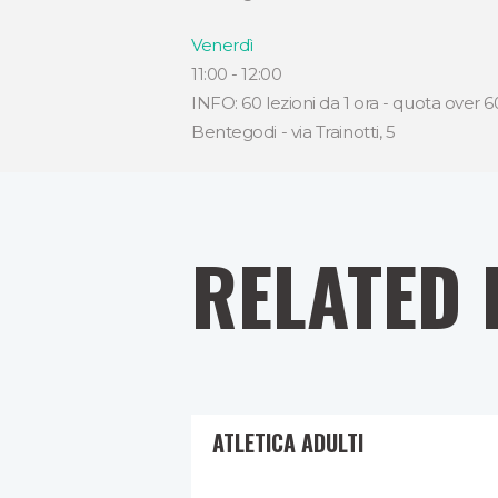
Venerdì
11:00
-
12:00
INFO: 60 lezioni da 1 ora - quota over 60
Bentegodi - via Trainotti, 5
RELATED 
ATLETICA ADULTI