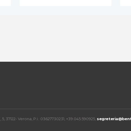
 5, 37122- Verona, P.i.: 03627730231, +39.045.590925,
segreteria@bent