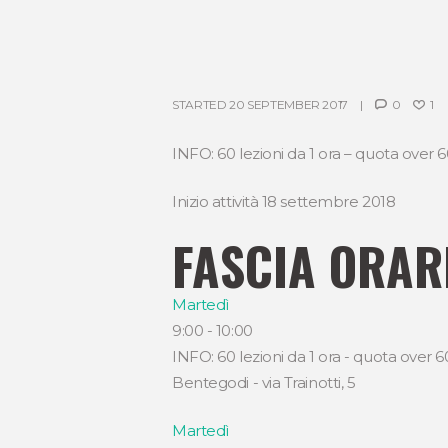
STARTED
20 SEPTEMBER 2017
0
1
INFO: 60 lezioni da 1 ora – quota over 
Inizio attività 18 settembre 2018
FASCIA ORARI
Martedì
9:00
-
10:00
INFO: 60 lezioni da 1 ora - quota over 60
Bentegodi - via Trainotti, 5
Martedì