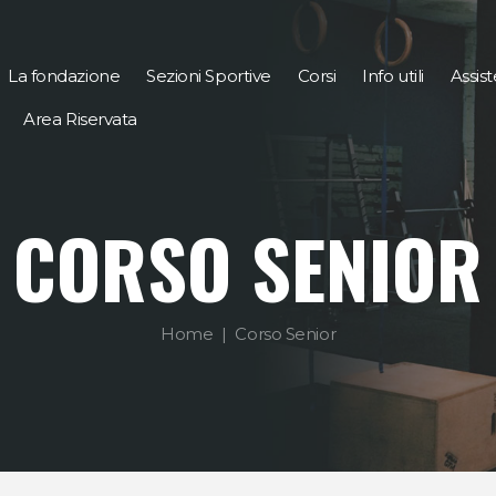
La fondazione
Sezioni Sportive
Corsi
Info utili
Assis
Area Riservata
CORSO SENIOR
Home
Corso Senior